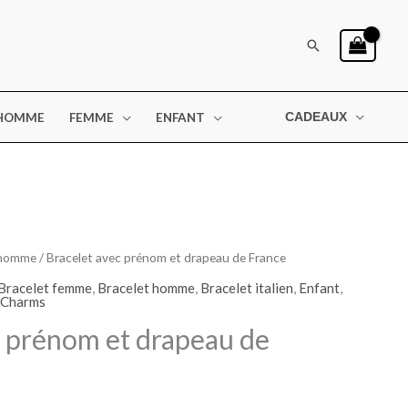
Rechercher
HOMME
FEMME
ENFANT
CADEAUX
 homme
/ Bracelet avec prénom et drapeau de France
Bracelet femme
,
Bracelet homme
,
Bracelet italien
,
Enfant
,
 Charms
c prénom et drapeau de