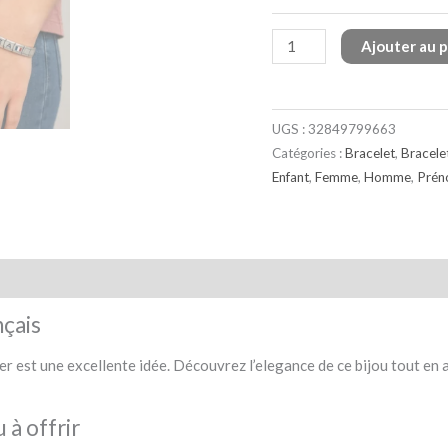
Ajouter au 
UGS :
32849799663
Catégories :
Bracelet
,
Bracele
Enfant
,
Femme
,
Homme
,
Prén
ison et retour
FAQ
Avis (6)
nçais
er est une excellente idée. Découvrez l’elegance de ce bijou tout en a
 à offrir