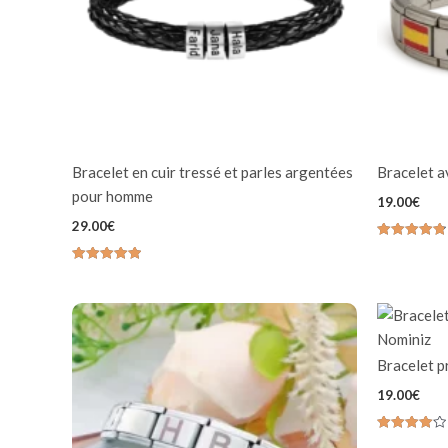
Bracelet en cuir tressé et parles argentées
Bracelet 
pour homme
19.00
€
29.00
€
Note
4.80
Note
sur 5
4.98
sur 5
Bracelet p
19.00
€
Note