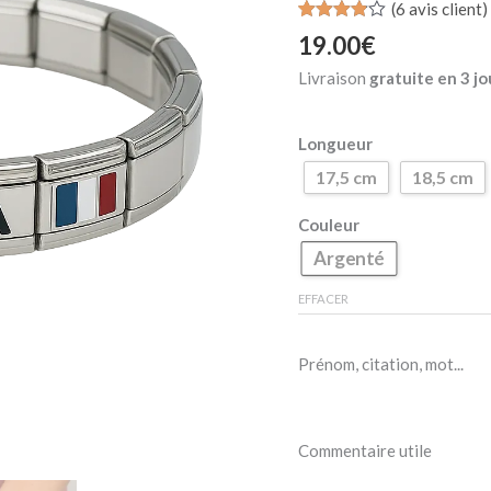
de
(
6
avis client)
France
Noté
6
3.83
19.00
€
sur 5
basé
Livraison
gratuite en 3 jo
sur
notations
client
Longueur
17,5 cm
18,5 cm
Couleur
Argenté
EFFACER
Prénom, citation, mot...
Commentaire utile