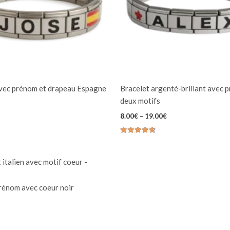
avec prénom et drapeau Espagne
Bracelet argenté-brillant avec 
deux motifs
8.00
€
–
19.00
€
Note
4.67
sur 5
rénom avec coeur noir