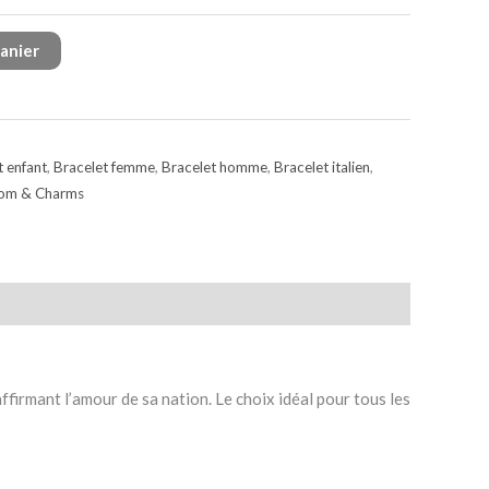
panier
t enfant
,
Bracelet femme
,
Bracelet homme
,
Bracelet italien
,
om & Charms
ffirmant l’amour de sa nation. Le choix idéal pour tous les