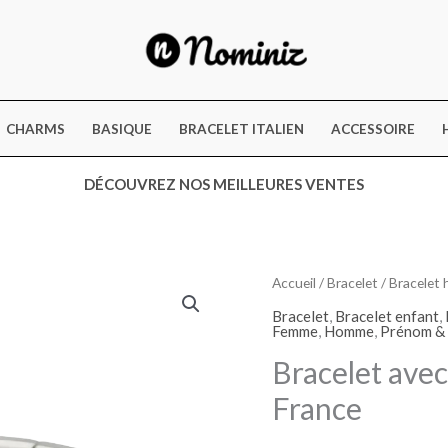
CHARMS
BASIQUE
BRACELET ITALIEN
ACCESSOIRE
DÉCOUVREZ NOS MEILLEURES VENTES
quantité
Accueil
/
Bracelet
/
Bracelet
de
Bracelet
,
Bracelet enfant
,
Bracelet
Femme
,
Homme
,
Prénom &
avec
Bracelet ave
prénom
France
et
drapeau