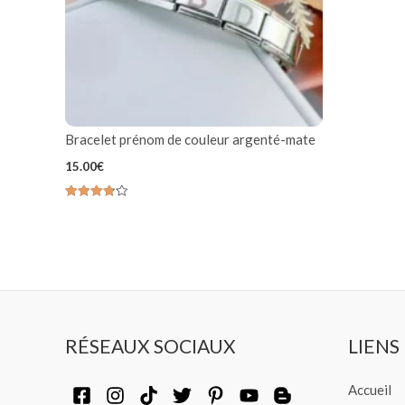
4.00
sur 5
Bracelet prénom de couleur argenté-mate
15.00
€
Note
3.80
sur 5
RÉSEAUX SOCIAUX
LIENS
Accueil