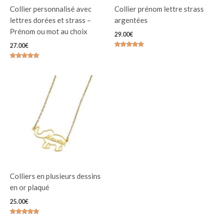
Collier personnalisé avec
Collier prénom lettre strass
lettres dorées et strass –
argentées
Prénom ou mot au choix
29.00
€
27.00
€
Note
4.86
sur 5
Note
4.77
sur 5
Colliers en plusieurs dessins
en or plaqué
25.00
€