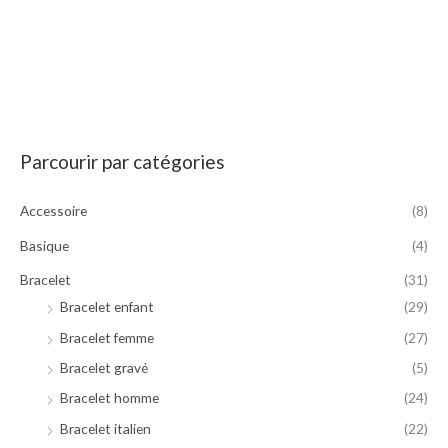
Note
9654.75
sur 5
Parcourir par catégories
P
P
r
r
Accessoire
(8)
i
i
Basique
(4)
x
x
m
m
Bracelet
(31)
i
a
Bracelet enfant
(29)
n
x
Bracelet femme
(27)
Bracelet gravé
(5)
Bracelet homme
(24)
Bracelet italien
(22)