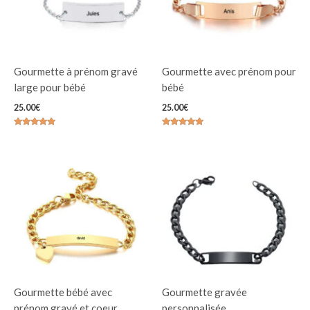
Gourmette à prénom gravé
Gourmette avec prénom pour
large pour bébé
bébé
25.00
€
25.00
€
Note
Note
4.94
4.97
sur 5
sur 5
Gourmette bébé avec
Gourmette gravée
prénom gravé et coeur
personnalisée