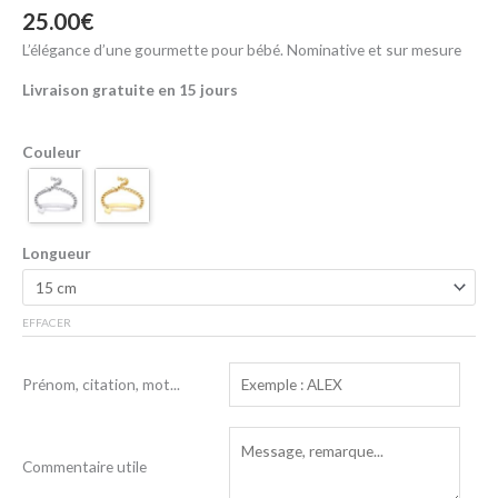
Noté
95
4.99
25.00
€
sur 5
basé sur
L’élégance d’une gourmette pour bébé. Nominative et sur mesure
notations
client
Livraison gratuite en 15 jours
Couleur
Longueur
EFFACER
Prénom, citation, mot...
Commentaire utile