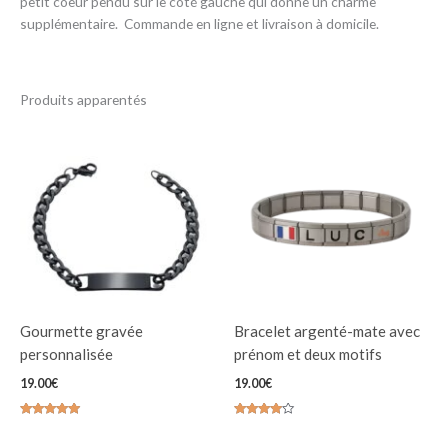
petit coeur pendu sur le côté gauche qui donne un charme
supplémentaire. Commande en ligne et livraison à domicile.
Produits apparentés
Gourmette gravée
Bracelet argenté-mate avec
personnalisée
prénom et deux motifs
19.00
€
19.00
€
Note
Note
4.93
3.80
sur 5
sur 5