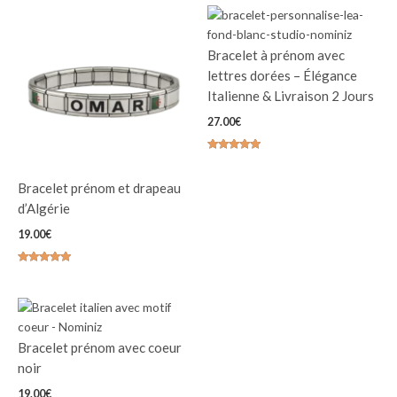
Bracelet à prénom avec
lettres dorées – Élégance
Italienne & Livraison 2 Jours
27.00
€
Note
4.86
sur 5
Bracelet prénom et drapeau
d’Algérie
19.00
€
Note
4.85
sur 5
Bracelet prénom avec coeur
noir
19.00
€