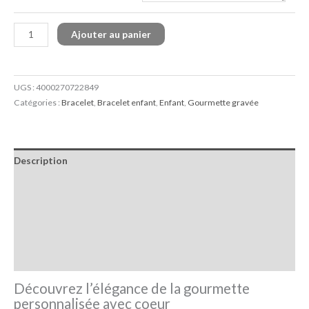
Ajouter au panier
UGS :
4000270722849
Catégories :
Bracelet
,
Bracelet enfant
,
Enfant
,
Gourmette gravée
Description
Informations complémentaires
Livraison et retour
FAQ
Avis (95)
Découvrez l’élégance de la gourmette
personnalisée avec coeur